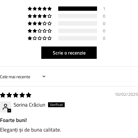
1
0
0
0
0
Scrie o recenzie
Sort by
10/02/2025
Sorina Crăciun
Foarte buni!
Eleganți și de buna calitate.