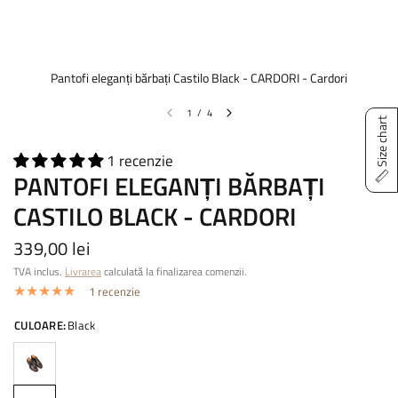
Pantofi eleganți bărbați Castilo Black - CARDORI - Cardori
1
/
4
Size chart
1 recenzie
PANTOFI ELEGANȚI BĂRBAȚI
CASTILO BLACK - CARDORI
339,00 lei
TVA inclus.
Livrarea
calculată la finalizarea comenzii.
1 recenzie
CULOARE:
Black