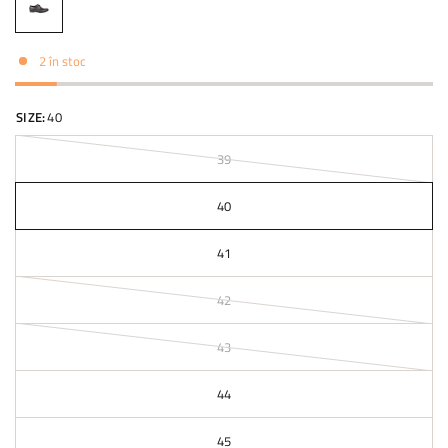
2 în stoc
SIZE:
40
39
40
41
42
43
44
45