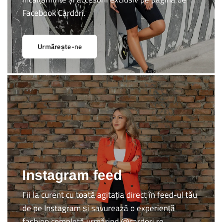
Facebook Cardori.
Urmărește-ne
Instagram feed
Fii la curent cu toată agitația direct în feed-ul tău
de pe Instagram și savurează o experiență
fashion completă urmărind @cardori.ro