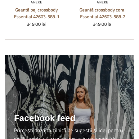
ANEKE
ANEKE
Geantă bej crossbody
Geantă crossbody coral
Essential 42603-588-1
Essential 42603-588-2
349,00 lei
349,00 lei
Facebook feed
Primești doza ta zilnică de sugestii și idei pentru
încălțăminte și accesorii exclusiv pe pagina de