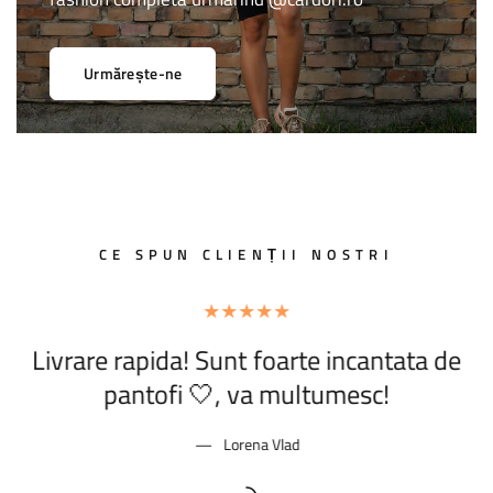
Urmărește-ne
CE SPUN CLIENȚII NOSTRI
Livrare rapida! Sunt foarte incantata de
F
pantofi 🤍, va multumesc!
Lorena Vlad