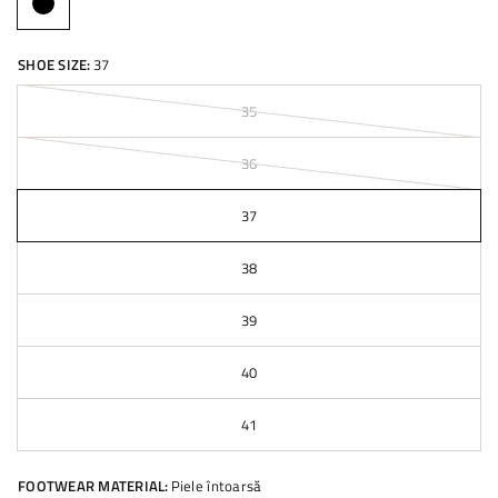
SHOE SIZE:
37
35
36
37
38
39
40
41
FOOTWEAR MATERIAL:
Piele întoarsă