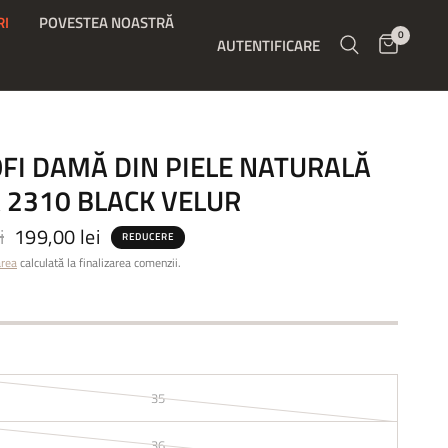
RI
POVESTEA NOASTRĂ
0
AUTENTIFICARE
FI DAMĂ DIN PIELE NATURALĂ
 2310 BLACK VELUR
i
199,00 lei
REDUCERE
area
calculată la finalizarea comenzii.
35
36