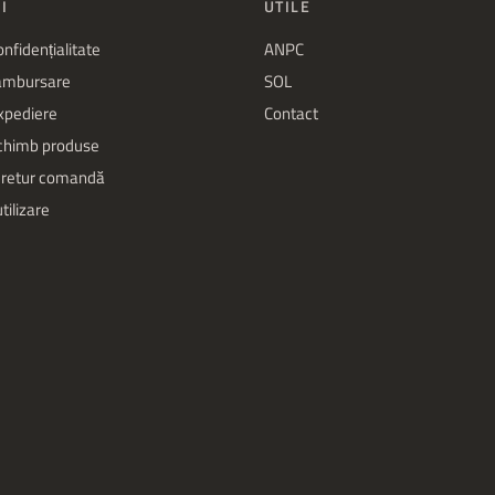
I
UTILE
onfidențialitate
ANPC
rambursare
SOL
expediere
Contact
schimb produse
 retur comandă
tilizare