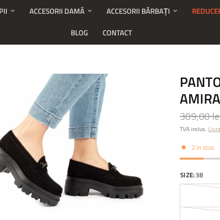
PII
ACCESORII DAMĂ
ACCESORII BĂRBAȚI
REDUCE
BLOG
CONTACT
PANTO
AMIRA
309,00 le
TVA inclus.
Livr
2 în stoc
SIZE:
38