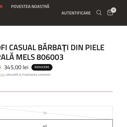
RI
POVESTEA NOASTRĂ
0
AUTENTIFICARE
FI CASUAL BĂRBAȚI DIN PIELE
ALĂ MELS 806003
i
345,00 lei
REDUCERE
area
calculată la finalizarea comenzii.
39
40