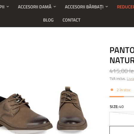
PII
ACCESORII DAMĂ
ACCESORII BĂRBAȚI
REDUCE
BLOG
CONTACT
PANTO
NATUR
415,00 le
TVA inclus.
Livr
2 în stoc
SIZE:
40