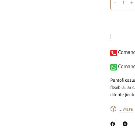
Comand
Comand
Pantofi casua
flexibilă, ia
diferite ținute
Livrare