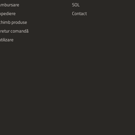
rambursare
SOL
expediere
Contact
schimb produse
 retur comandă
tilizare