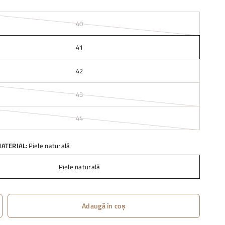
1
40
41
42
43
44
ATERIAL:
Piele naturală
Piele naturală
Adaugă în coș