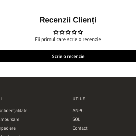
Recenzii Clienți
Fii primul care scrie o recenzie
Scrie o recenzie
I
UTILE
onfidențialitate
ANPC
rambursare
SOL
expediere
Contact