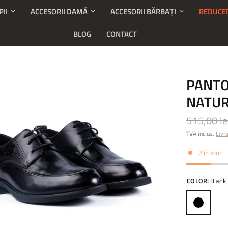
PII
ACCESORII DAMĂ
ACCESORII BĂRBAȚI
REDUCE
BLOG
CONTACT
PANTO
NATUR
515,00 le
TVA inclus.
Livr
2 în stoc
COLOR:
Black