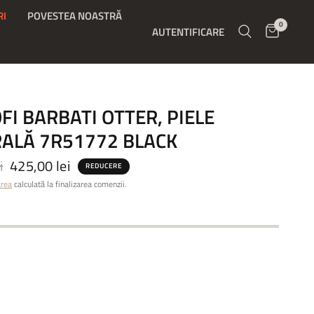
RI
POVESTEA NOASTRĂ
0
AUTENTIFICARE
FI BARBATI OTTER, PIELE
ALĂ 7R51772 BLACK
i
425,00 lei
REDUCERE
area
calculată la finalizarea comenzii.