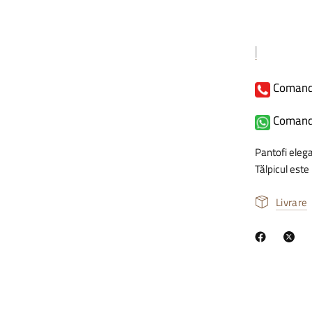
Comand
Comand
Pantofi elegan
Tălpicul este
Livrare