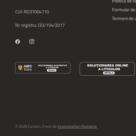
Politica de 
Formular de
CUI: RO37004710
Termeni de u
Nr. registru: J33/154/2017
© 2026 Cardori, Creat de
ExtensiveGen Romania