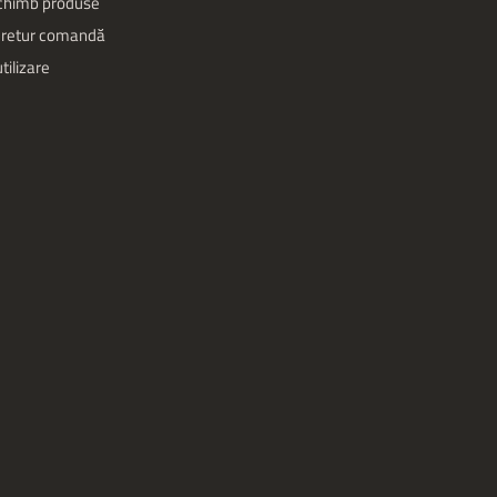
schimb produse
 retur comandă
tilizare