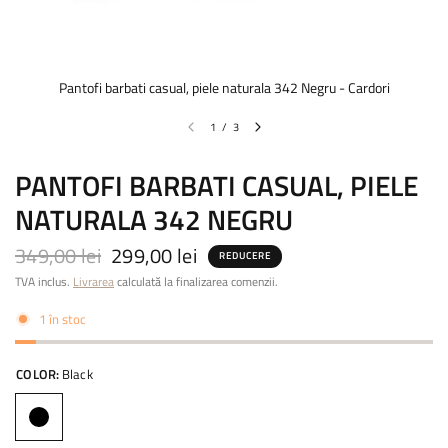
Pantofi barbati casual, piele naturala 342 Negru - Cardori
1
/
3
PANTOFI BARBATI CASUAL, PIELE
NATURALA 342 NEGRU
349,00 lei
299,00 lei
REDUCERE
TVA inclus.
Livrarea
calculată la finalizarea comenzii.
1 în stoc
COLOR:
Black