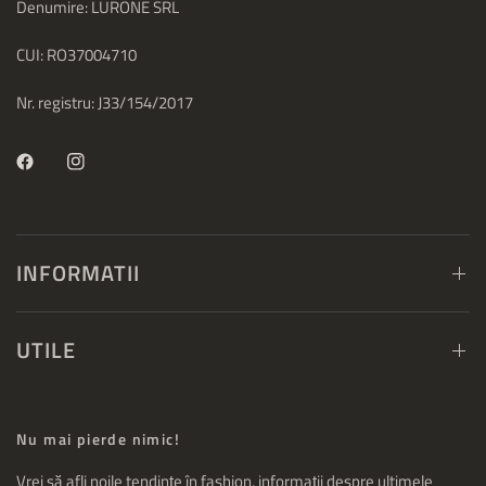
Denumire: LURONE SRL
CUI: RO37004710
Nr. registru: J33/154/2017
INFORMATII
UTILE
Nu mai pierde nimic!
Vrei să afli noile tendințe în fashion, informații despre ultimele