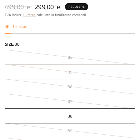
499,00 lei
299,00 lei
REDUCERE
TVA inclus.
Livrarea
calculată la finalizarea comenzii.
1 în stoc
SIZE:
38
34
35
36
37
38
39