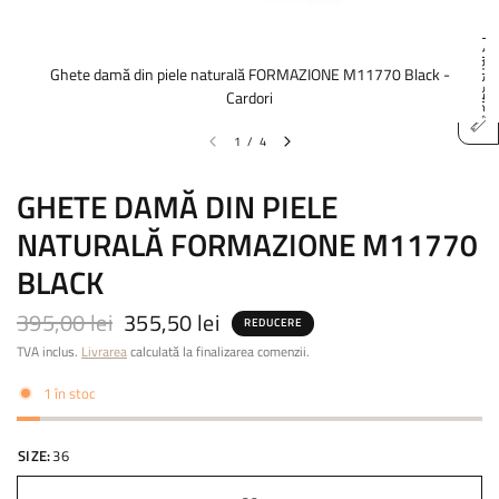
Size chart
Ghete damă din piele naturală FORMAZIONE M11770 Black -
Cardori
1
/
4
GHETE DAMĂ DIN PIELE
NATURALĂ FORMAZIONE M11770
BLACK
395,00 lei
355,50 lei
REDUCERE
TVA inclus.
Livrarea
calculată la finalizarea comenzii.
1 în stoc
SIZE:
36