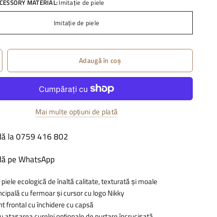
CESSORY MATERIAL:
Imitație de piele
Imitație de piele
Adaugă în coș
Mai multe opțiuni de plată
ă la 0759 416 802
ă pe WhatsApp
 piele ecologică de înaltă calitate, texturată și moale
ncipală cu fermoar și cursor cu logo Nikky
 frontal cu închidere cu capsă
u atașarea curelei opționale de purtare încrucișată