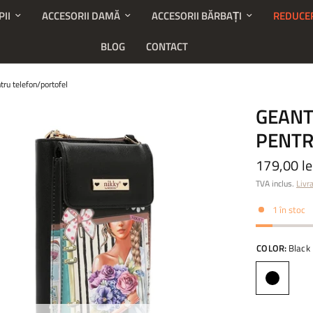
PII
ACCESORII DAMĂ
ACCESORII BĂRBAȚI
REDUCE
BLOG
CONTACT
ru telefon/portofel
GEANT
PENTR
179,00 le
TVA inclus.
Livr
1 în stoc
COLOR:
Black