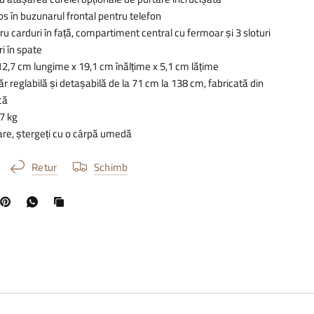
ios în buzunarul frontal pentru telefon
tru carduri în față, compartiment central cu fermoar și 3 sloturi
i în spate
12,7 cm lungime x 19,1 cm înălțime x 5,1 cm lățime
 reglabilă și detașabilă de la 71 cm la 138 cm, fabricată din
că
7 kg
are, ștergeți cu o cârpă umedă
Retur
Schimb