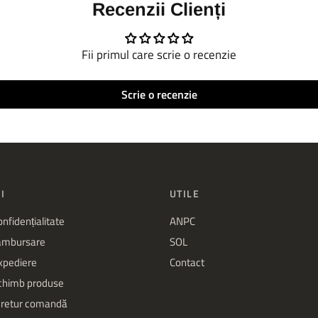
Recenzii Clienți
Fii primul care scrie o recenzie
Scrie o recenzie
I
UTILE
onfidențialitate
ANPC
rambursare
SOL
expediere
Contact
schimb produse
 retur comandă