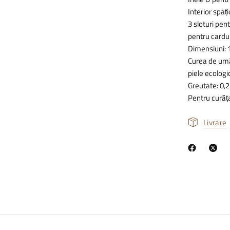
Interior spaț
3 sloturi pen
pentru cardur
Dimensiuni: 
Curea de umăr
piele ecologi
Greutate: 0,2
Pentru curăț
Livrare