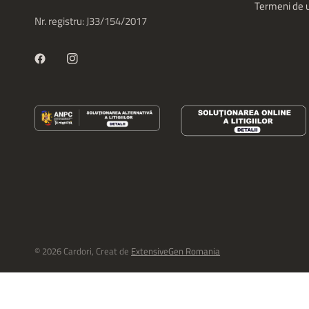
Termeni de u
Nr. registru: J33/154/2017
© 2026 Cardori, Creat de
ExtensiveGen Romania