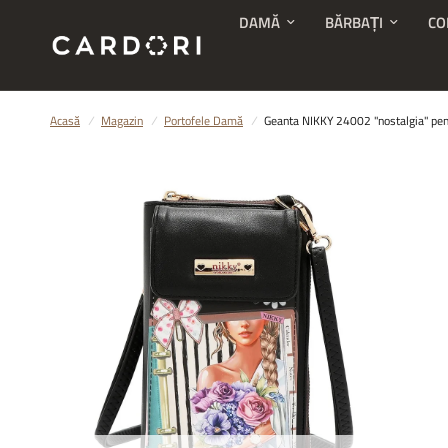
DAMĂ
BĂRBAȚI
CO
Acasă
/
Magazin
/
Portofele Damă
/
Geanta NIKKY 24002 "nostalgia" pent