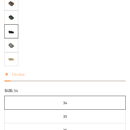
1 în stoc
SIZE:
34
34
35